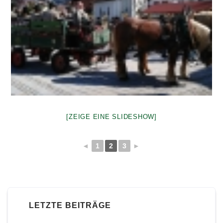
[ZEIGE EINE SLIDESHOW]
◄
1
2
3
►
LETZTE BEITRÄGE